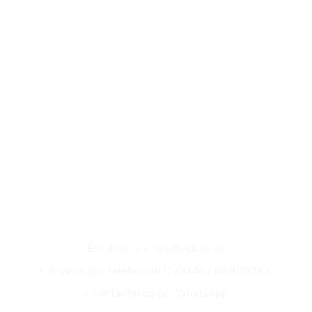
¿Quieres saber más
sobre todo
lo que puede ofrecer
nuestro Oasis?
Escríbenos a info@vidaes.es
Llámanos por teléfono 913275346 / 692629383
o contáctanos por WhatsApp: