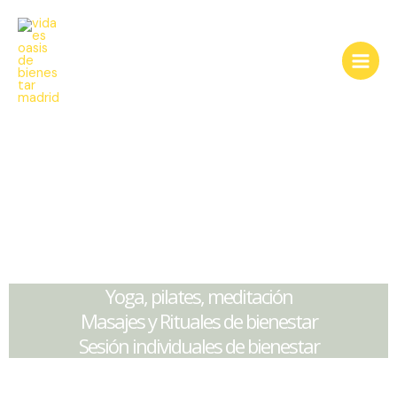
Ir
al
contenido
Siéntete joven y con vitalidad de
manera natural
Yoga, pilates, meditación
Masajes y Rituales de bienestar
Sesión individuales de bienestar