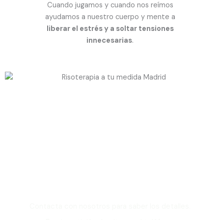
Cuando jugamos y cuando nos reímos
ayudamos a nuestro cuerpo y mente a
liberar el estrés y a soltar tensiones
innecesarias
.
¿Quieres reservar una
sesión de
Risoterapia en Madrid?
Contacta con nosotros para saber los detalles.