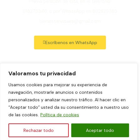
Previa petición de cita, en el teléfono:
913275346, o por WhatsApp en 692629383
bienestarvidaes@gmail.com
Escríbenos en WhatsApp
Valoramos tu privacidad
Aviso legal
Usamos cookies para mejorar su experiencia de
Política de Privacidad
navegación, mostrarle anuncios o contenidos
Política de cookies
personalizados y analizar nuestro tráfico. Al hacer clic en
“Aceptar todo” usted da su consentimiento a nuestro uso
Términos y Condiciones de Venta y Contratación
de las cookies.
Política de cookies
Diseño web: Tema Astra Love Nature para WordPress personalizado por
Laura Tejerina
.
Rechazar todo
Aceptar todo