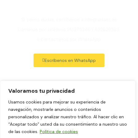
en Madrid?
Si tienes dudas, escríbenos a info@vidaes.es
Llámanos por teléfono 913275346 / 692629383
o contáctanos por WhatsApp:
Escríbenos en WhatsApp
Valoramos tu privacidad
Aviso legal
Usamos cookies para mejorar su experiencia de
Política de Privacidad
navegación, mostrarle anuncios o contenidos
Política de cookies
personalizados y analizar nuestro tráfico. Al hacer clic en
“Aceptar todo” usted da su consentimiento a nuestro uso
Términos y Condiciones de Venta y Contratación
de las cookies.
Política de cookies