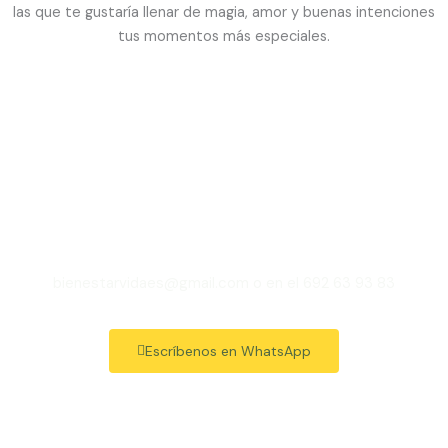
las que te gustaría llenar de magia, amor y buenas intenciones
tus momentos más especiales.
Consulta nuestras
propuestas
bienestarvidaes@gmail.com o en el 692 63 93 83
Escríbenos en WhatsApp