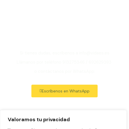
sobre nuestro
curso de Reiki Karuna 1
en Madrid?
Si tienes dudas, escríbenos a info@vidaes.es
Llámanos por teléfono 913275346 / 692629383
o contáctanos por WhatsApp:
Escríbenos en WhatsApp
Valoramos tu privacidad
Aviso legal