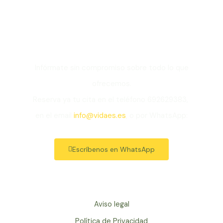
coaching en Madrid y
Online?
Infórmate sin compromiso sobre todo lo que
ofrecemos.
Reserva ya tu cita en el teléfono 692629383,
en el email
info@vidaes.es
, o por WhatsApp:
Escríbenos en WhatsApp
Aviso legal
Política de Privacidad