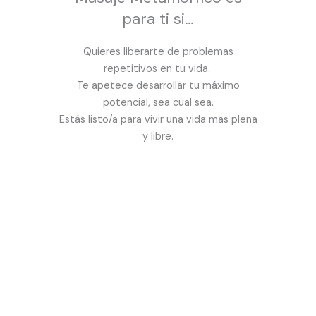
para ti si…
Quieres liberarte de problemas
repetitivos en tu vida.
Te apetece desarrollar tu máximo
potencial, sea cual sea.
Estás listo/a para vivir una vida mas plena
y libre.
¿Quieres probar las
sesiones de
Masaje Metamórfico en