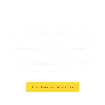
Madrid?
La sesión individual de Masaje Metamórfico tiene
una duración de 60 minutos y un coste de 65 €.
Y si quieres un cambio profundo en tu vida,
puedes contratar un bono de 3 sesiones por 180
€.
Previa petición de cita, en el teléfono: 692 629
383, o por WhatsApp:
Escríbenos en WhatsApp