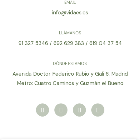
EMAIL
info@vidaes.es
LLÁMANOS
91 327 5346 / 692 629 383 / 619 04 37 54
DÓNDE ESTAMOS
Avenida Doctor Federico Rubio y Gali 6, Madrid
Metro: Cuatro Caminos y Guzmán el Bueno
W
F
I
Y
h
a
n
o
a
c
s
u
t
e
t
t
s
b
a
u
a
o
g
b
p
o
r
e