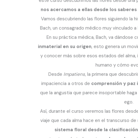
este curso descubrimos las flores desde una p
nos acercamos a ellas desde los saberes 
Vamos descubriendo las flores siguiendo la hi
Bach, un consagrado médico muy vinculado a lo
En su práctica médica, Bach, va dándose
inmaterial en su origen
, esto genera un movim
y conocer más sobre esos estados del alma, i
humano y cómo evol
Desde
Impatiens
, la primera que descubr
impaciencia a otros de
comprensión y paz i
que la angustia que parece insoportable haga s
ego.
Así, durante el curso veremos las flores desde
viaje que cada alma hace en el transcurso de 
sistema floral desde la clasificació