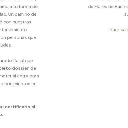
cambia tu forma de
de Flores de Bach 
idad. Un camino de
s
d con nuestras
entendimiento.
Traer cal
 con personas que
tudes.
arado floral que
leto dossier de
material extra para
 conocimientos en
 un
certificado al
o
.