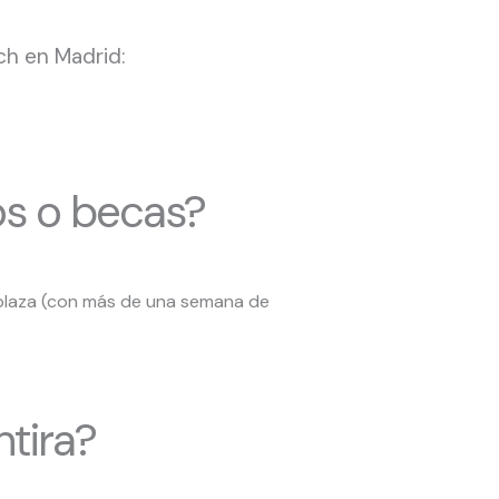
ch en Madrid:
os o becas?
 plaza (con más de una semana de
tira?