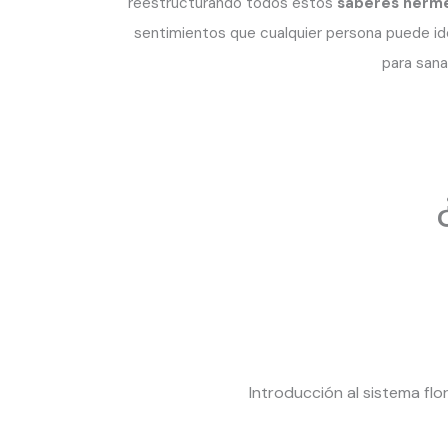
reestructurando todos estos
saberes hermé
sentimientos que cualquier persona puede ident
para sanar
Introducción al sistema flo