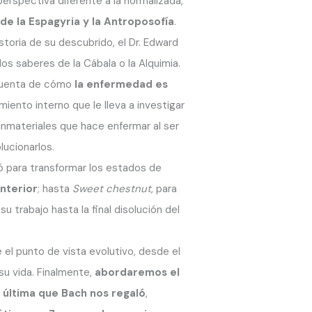
erspectiva diferente a la normalizada,
de la Espagyria y la Antroposofía
.
storia de su descubrido, el Dr. Edward
s saberes de la Cábala o la Alquimia.
 cuenta de cómo
la enfermedad es
iento interno que le lleva a investigar
nmateriales que hace enfermar al ser
ucionarlos.
ió para transformar los estados de
nterior
; hasta
Sweet chestnut
, para
u trabajo hasta la final disolución del
 el punto de vista evolutivo, desde el
su vida. Finalmente,
abordaremos el
n última que Bach nos regaló
,