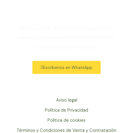
Madrid?
Si tienes dudas, escríbenos a info@vidaes.es
Llámanos por teléfono 913275346 / 692629383
o contáctanos por WhatsApp:
Escríbenos en WhatsApp
Aviso legal
Política de Privacidad
Política de cookies
Términos y Condiciones de Venta y Contratación