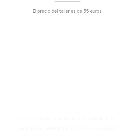
El precio del taller es de 55 euros.
¿Quieres saber más
sobre nuestro
Taller de All Love en
Madrid?
Si tienes dudas, escríbenos a info@vidaes.es
Llámanos por teléfono 913275346 / 692629383