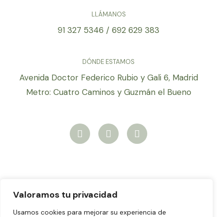
LLÁMANOS
91 327 5346 / 692 629 383
DÓNDE ESTAMOS
Avenida Doctor Federico Rubio y Gali 6, Madrid
Metro: Cuatro Caminos y Guzmán el Bueno
W
F
I
h
a
n
a
c
s
t
e
t
s
b
a
a
o
g
p
o
r
p
k
a
Valoramos tu privacidad
m
Aviso legal
Usamos cookies para mejorar su experiencia de
Política de Privacidad