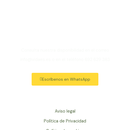
nuestras clases de
Pilates en Tetuán,
Madrid?
Consulta nuestra disponibilidad en el correo
info@vidaes.es o en el teléfono 692 629 383
Escríbenos en WhatsApp
Aviso legal
Política de Privacidad