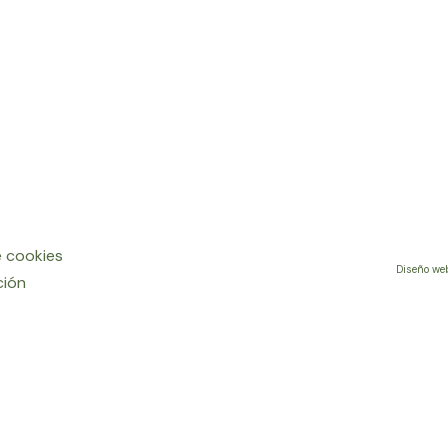
e cookies
Diseño we
ción