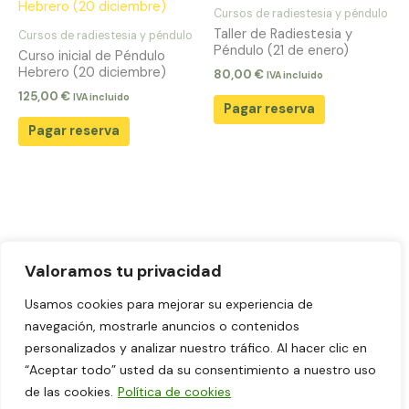
Cursos de radiestesia y péndulo
Taller de Radiestesia y
Cursos de radiestesia y péndulo
Péndulo (21 de enero)
Curso inicial de Péndulo
Hebrero (20 diciembre)
80,00
€
IVA incluido
125,00
€
IVA incluido
Pagar reserva
Pagar reserva
Valoramos tu privacidad
Aviso legal
Usamos cookies para mejorar su experiencia de
Política de Privacidad
navegación, mostrarle anuncios o contenidos
Política de cookies
personalizados y analizar nuestro tráfico. Al hacer clic en
“Aceptar todo” usted da su consentimiento a nuestro uso
Términos y Condiciones de Venta y Contratación
de las cookies.
Política de cookies