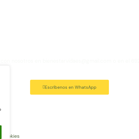
puntarte a nuestra
Shiatsu en Madrid
con nosotros en bienestarvidaes@gmail.com o en el 69
Escríbenos en WhatsApp
o
e cookies