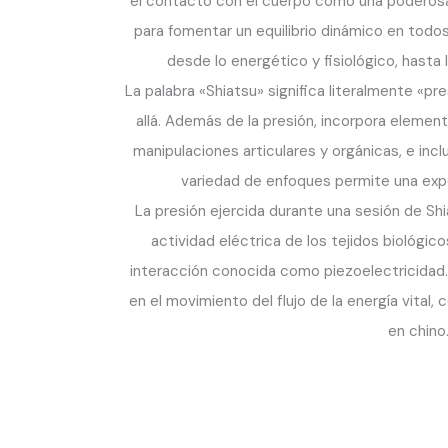
el contacto con el cuerpo como una poderos
para fomentar un equilibrio dinámico en todo
desde lo energético y fisiológico, hasta 
La palabra «Shiatsu» significa literalmente «p
allá. Además de la presión, incorpora eleme
manipulaciones articulares y orgánicas, e incl
variedad de enfoques permite una expe
La presión ejercida durante una sesión de Sh
actividad eléctrica de los tejidos biológi
interacción conocida como piezoelectricidad
en el movimiento del flujo de la energía vital
en chino