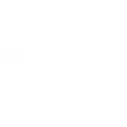
s clases de
?
2 62 93 83