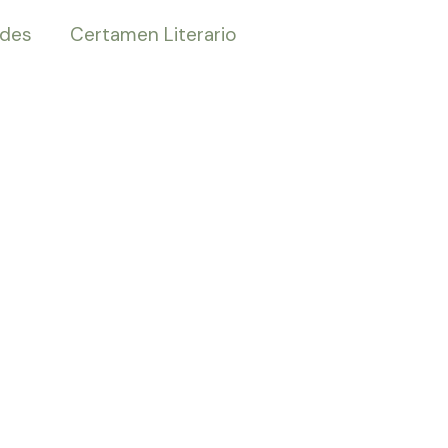
ades
Certamen Literario
su