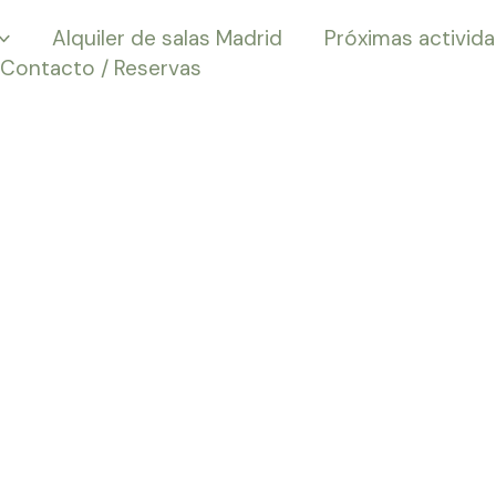
Alquiler de salas Madrid
Próximas activid
Contacto / Reservas
lases de Shiat
en Madrid