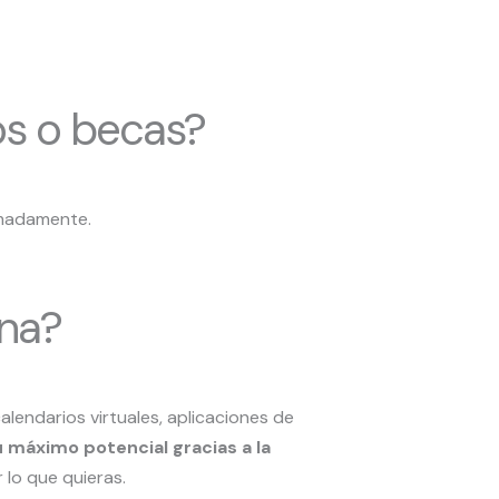
os o becas?
ximadamente.
ona?
lendarios virtuales, aplicaciones de
u máximo potencial gracias a la
 lo que quieras.