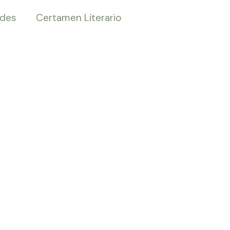
ades
Certamen Literario
 la
ión