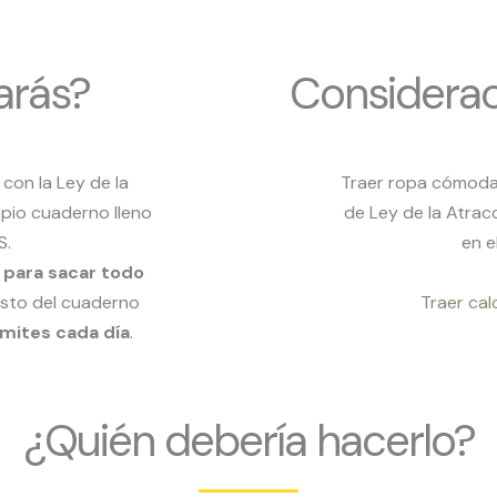
arás?
Considerac
 con la Ley de la
Traer ropa cómoda 
opio cuaderno lleno
de Ley de la Atrac
S.
en e
 para sacar todo
resto del cuaderno
Traer cal
ímites cada día
.
¿Quién debería hacerlo?