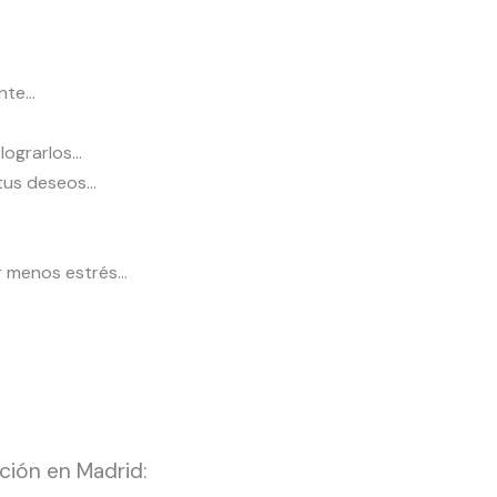
ante…
lograrlos…
n tus deseos…
r menos estrés…
ción en Madrid: