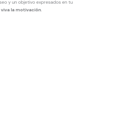
eseo y un objetivo expresados en tu
viva la motivación
.
 nuestro
 en Madrid?