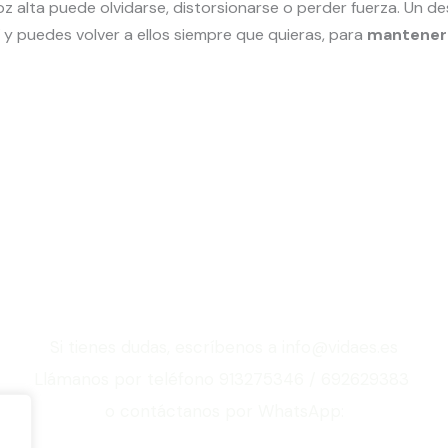
z alta puede olvidarse, distorsionarse o perder fuerza. Un d
 y puedes volver a ellos siempre que quieras, para
mantener 
s saber más sobre
Ley de la Atracción
Si tienes dudas, escríbenos a info@vidaes.es
Llámanos por teléfono 913275346 / 692629383
o contáctanos por WhatsApp: