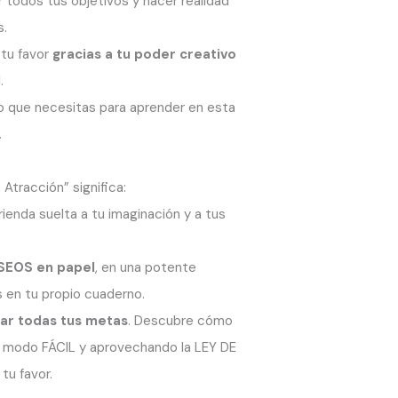
 todos tus objetivos y hacer realidad
s.
 tu favor
gracias a tu poder creativo
l.
lo que necesitas para aprender en esta
.
 Atracción” significa:
rienda suelta a tu imaginación y a tus
ESEOS en papel
, en una potente
 en tu propio cuaderno.
rar todas tus metas
. Descubre cómo
n modo FÁCIL y aprovechando la LEY DE
u favor.