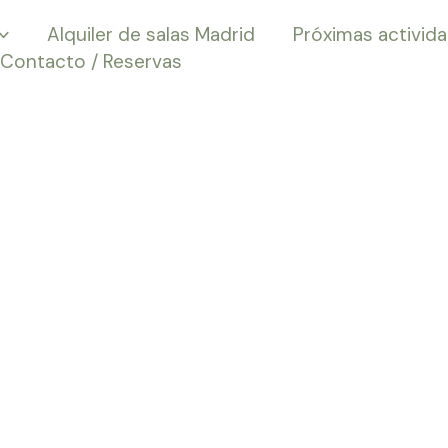
Alquiler de salas Madrid
Próximas activid
Contacto / Reservas
eActívate con
y de la Atracc