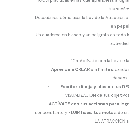
100% prácticas en las que aprenderás a lograr
tus sueño
Descubrirás cómo usar la Ley de la Atracción a
en pape
Un cuaderno en blanco y un bolígrafo es todo 
actividad
“CreActívate con la Ley de la
·
Aprende a CREAR sin límites
, dando 
deseos.
·
Escribe, dibuja y plasma tus D
VISUALIZACIÓN de tus objetivos
·
ACTÍVATE con tus acciones para log
ser constante y
FLUIR hacia tus metas
, de u
LA ATRACCIÓN a t