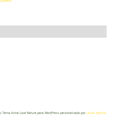
iduales
b: Tema Astra Love Nature para WordPress personalizado por
Laura Tejerina
.