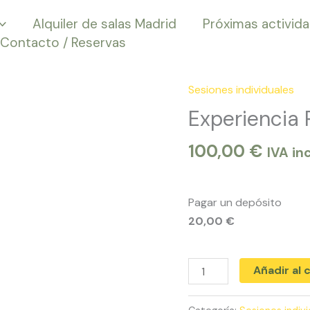
Alquiler de salas Madrid
Próximas activid
Contacto / Reservas
Sesiones individuales
Experiencia
Relax
Experiencia 
cantidad
100,00
€
IVA in
Pagar un depósito
20,00
€
Añadir al 