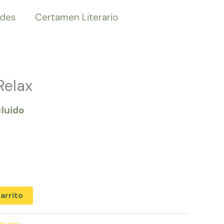
ades
Certamen Literario
Relax
cluido
carrito