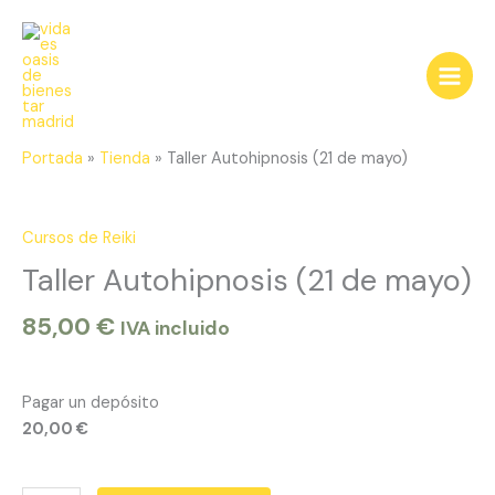
Ir
al
contenido
Portada
»
Tienda
»
Taller Autohipnosis (21 de mayo)
Taller
Autohipnosis
(21
Cursos de Reiki
de
Taller Autohipnosis (21 de mayo)
mayo)
cantidad
85,00
€
IVA incluido
Pagar un depósito
20,00
€