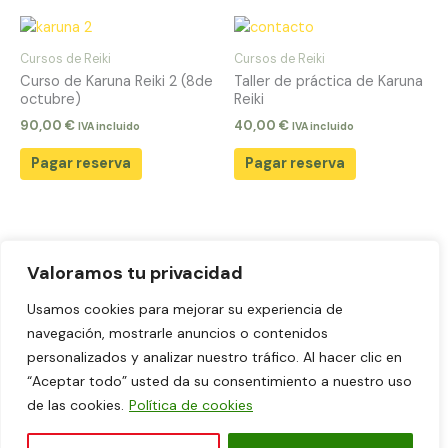
Cursos de Reiki
Cursos de Reiki
Curso de Karuna Reiki 2 (8de
Taller de práctica de Karuna
octubre)
Reiki
90,00
€
40,00
€
IVA incluido
IVA incluido
Pagar reserva
Pagar reserva
Valoramos tu privacidad
Aviso legal
Usamos cookies para mejorar su experiencia de
Política de Privacidad
navegación, mostrarle anuncios o contenidos
Política de cookies
personalizados y analizar nuestro tráfico. Al hacer clic en
“Aceptar todo” usted da su consentimiento a nuestro uso
Términos y Condiciones de Venta y Contratación
de las cookies.
Política de cookies
Diseño web: Tema Astra Love Nature para WordPress personalizado por
Laura Tejerina
.