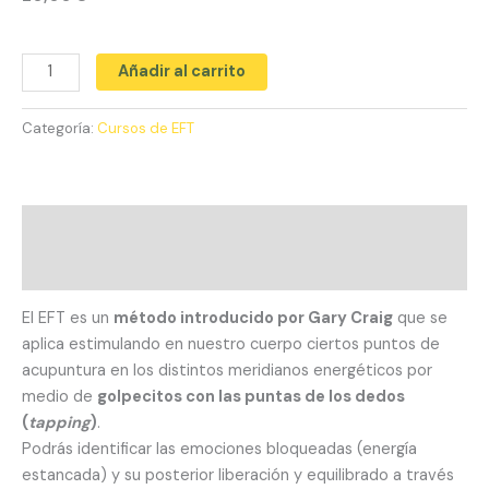
cantidad
Añadir al carrito
Categoría:
Cursos de EFT
Descripción
Valoraciones (0)
El EFT es un
método introducido por Gary Craig
que se
aplica estimulando en nuestro cuerpo ciertos puntos de
acupuntura en los distintos meridianos energéticos por
medio de
golpecitos con las puntas de los dedos
(
tapping
)
.
Podrás identificar las emociones bloqueadas (energía
estancada) y su posterior liberación y equilibrado a través