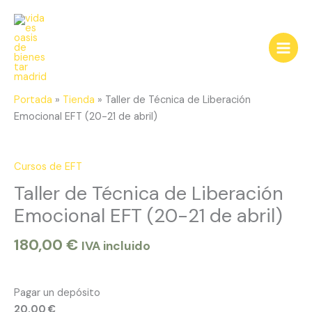
Ir
al
contenido
Portada
»
Tienda
»
Taller de Técnica de Liberación
Emocional EFT (20-21 de abril)
Taller
de
Técnica
Cursos de EFT
de
Taller de Técnica de Liberación
Liberación
Emocional EFT (20-21 de abril)
Emocional
EFT
180,00
€
IVA incluido
(20-
21
de
Pagar un depósito
abril)
20,00
€