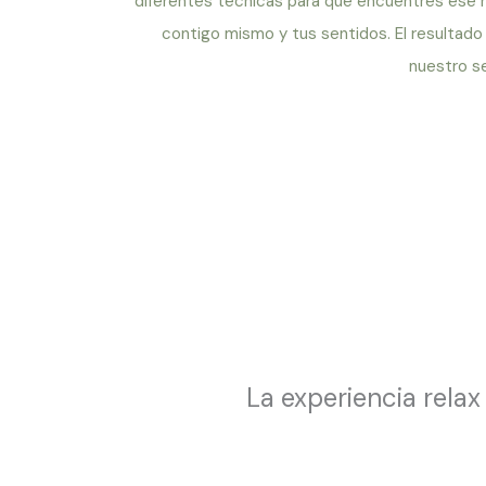
diferentes técnicas para que encuentres ese 
contigo mismo y tus sentidos.
El resultad
nuestro se
La experiencia rela