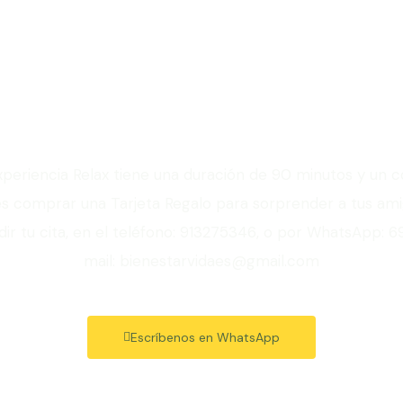
probar tu Experien
xperiencia Relax tiene una duración de 90 minutos y un 
 comprar una Tarjeta Regalo para sorprender a tus amig
ir tu cita, en el teléfono: 913275346, o por WhatsApp: 6
mail: bienestarvidaes@gmail.com
Escríbenos en WhatsApp