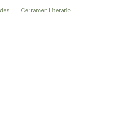
ades
Certamen Literario
a Relax