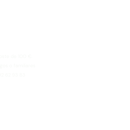
cia Relax?
coste de 100 €.
os o familiares
92 62 93 83