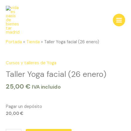
Ir
al
contenido
Portada
»
Tienda
»
Taller Yoga facial (26 enero)
Taller
Yoga
facial
Cursos y talleres de Yoga
(26
Taller Yoga facial (26 enero)
enero)
cantidad
25,00
€
IVA incluido
Pagar un depósito
20,00
€